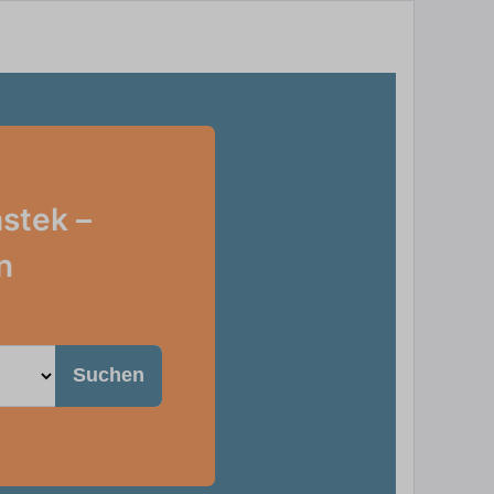
stek –
n
Suchen