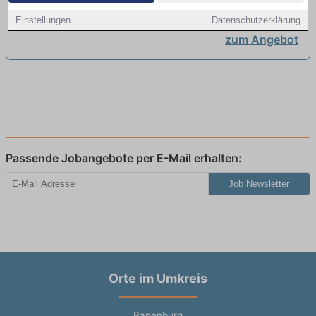
Sanitär-, Heizungs-, Klimatechnik -
Westoverledingen
Einstellungen
Datenschutzerklärung
Azubi - Sichere Ausbild
neu
zum Angebot
Passende Jobangebote per E-Mail erhalten:
Job Newsletter
Orte im Umkreis
Papenburg